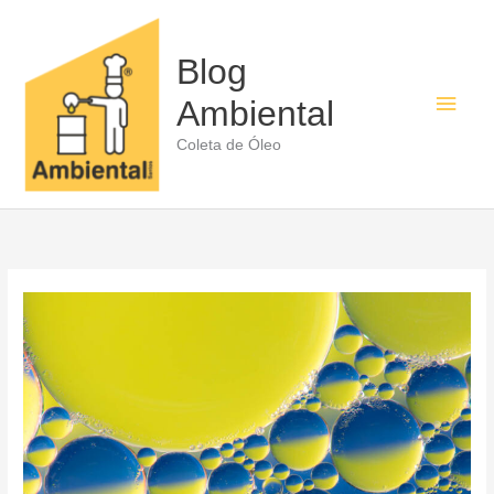
Ir
para
o
Blog
conteúdo
Men
Ambiental
princ
Coleta de Óleo