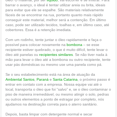
óleo! O material, por ser
líquido
, vai escorrer e se infiltrar. Para
barrar o avanço, o ideal é tentar utilizar areia ou brita, ideais
para evitar que ele se espalhe. São materiais relativamente
fáceis de se encontrar na rua, portanto quanto mais rápido
conseguir este material, melhor será a contenção. Em último
caso, pode ser utilizado tecidos, toalhas e, em último caso, até
cobertores. Essa é a retenção imediata.
Com um rodinho, tente juntar o óleo rapidamente e faça o
possível para colocar novamente na
bombona
– se esse
recipiente estiver quebrado, o que é muito difícil, tente levar o
óleo até panelas ou
recipientes similares
. Se não tiver nada à
mão para levar o óleo até a bombona ou outro recipiente, tente
usar pás domésticas ou mesmo use uma panela como pá.
Se o seu estabelecimento está na área de atuação da
Ambiental Santos
,
Paraná
e
Santa Catarina
, o próximo passo é
entrar em contato com a empresa. Nossa equipe vai até o
local, transporta o óleo que foi “salvo” e, se o óleo contaminar o
piso de maneira irremediável, ou mesmo atingir o solo, pedras
ou outros elementos a ponto de estragar por completo, nós
ajudamos na destinação correta para o aterro sanitário.
Depois, basta limpar com detergente normal e secar