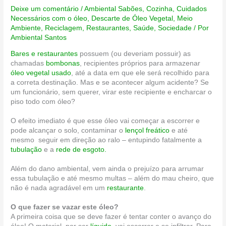
Deixe um comentário
/
Ambiental Sabões
,
Cozinha
,
Cuidados
Necessários com o óleo
,
Descarte de Óleo Vegetal
,
Meio
Ambiente
,
Reciclagem
,
Restaurantes
,
Saúde
,
Sociedade
/ Por
Ambiental Santos
Bares e restaurantes
possuem (ou deveriam possuir) as
chamadas
bombonas
, recipientes próprios para armazenar
óleo vegetal usado
, até a data em que ele será recolhido para
a correta destinação. Mas e se acontecer algum acidente? Se
um funcionário, sem querer, virar este recipiente e encharcar o
piso todo com óleo?
O efeito imediato é que esse óleo vai começar a escorrer e
pode alcançar o solo, contaminar o
lençol freático
e até
mesmo seguir em direção ao ralo – entupindo fatalmente a
tubulação
e a
rede de esgoto.
Além do dano ambiental, vem ainda o prejuízo para arrumar
essa tubulação e até mesmo multas – além do mau cheiro, que
não é nada agradável em um
restaurante
.
O que fazer se vazar este óleo?
A primeira coisa que se deve fazer é tentar conter o avanço do