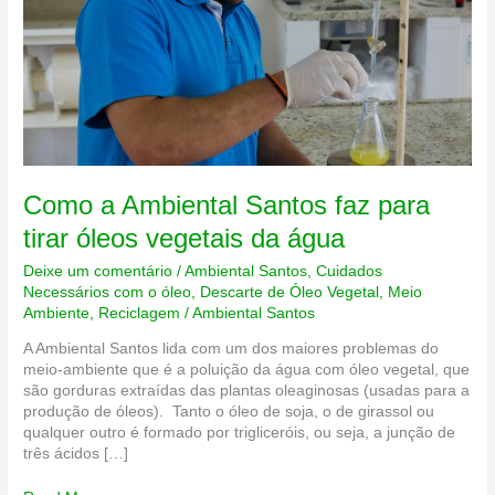
Como a Ambiental Santos faz para
tirar óleos vegetais da água
Deixe um comentário
/
Ambiental Santos
,
Cuidados
Necessários com o óleo
,
Descarte de Óleo Vegetal
,
Meio
Ambiente
,
Reciclagem
/
Ambiental Santos
A Ambiental Santos lida com um dos maiores problemas do
meio-ambiente que é a poluição da água com óleo vegetal, que
são gorduras extraídas das plantas oleaginosas (usadas para a
produção de óleos). Tanto o óleo de soja, o de girassol ou
qualquer outro é formado por trigliceróis, ou seja, a junção de
três ácidos […]