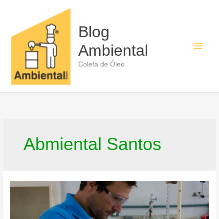
Ir
para
o
Blog
conteúdo
Men
Ambiental
princ
Coleta de Óleo
Abmiental Santos