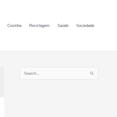
Cozinha
Reciclagem
Saúde
Sociedade
P
e
s
q
u
i