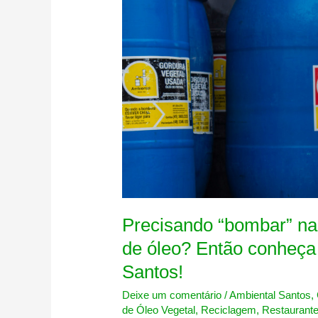
Precisando “bombar” na
de óleo? Então conheça
Santos!
Deixe um comentário
/
Ambiental Santos
,
de Óleo Vegetal
,
Reciclagem
,
Restaurant