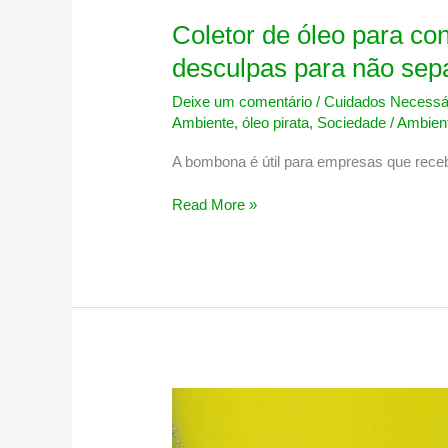
Coletor de óleo para co
desculpas para não sepa
Deixe um comentário
/
Cuidados Necessár
Ambiente
,
óleo pirata
,
Sociedade
/
Ambient
A bombona é útil para empresas que rece
Coletor
Read More »
de
óleo
para
condomínios:
não
tem
mais
desculpas
para
não
separar