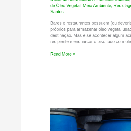
de Óleo Vegetal
,
Meio Ambiente
,
Recicla
Santos
Bares e restaurantes possuem (ou deveri
próprios para armazenar óleo vegetal usad
destinação. Mas e se acontecer algum aci
recipiente e encharcar o piso todo com óle
O
Read More »
que
fazer
quando
vazar
óleo
usado
no
seu
negócio?