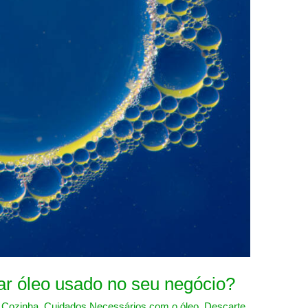
ar óleo usado no seu negócio?
,
Cozinha
,
Cuidados Necessários com o óleo
,
Descarte