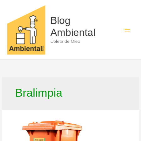
Ir
para
o
Blog
conteúdo
Men
Ambiental
princ
Coleta de Óleo
Bralimpia