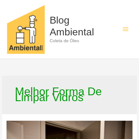
Ir
para
o
Blog
conteúdo
Men
Ambiental
princ
Coleta de Óleo
Melhor Forma De
Limpar Vidros