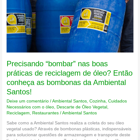
Precisando “bombar” nas boas
práticas de reciclagem de óleo? Então
conheça as bombonas da Ambiental
Santos!
Deixe um comentário
/
Ambiental Santos
,
Cozinha
,
Cuidados
Necessários com o óleo
,
Descarte de Óleo Vegetal
,
Reciclagem
,
Restaurantes
/
Ambiental Santos
Sabe como a Ambiental Santos realiza a coleta do seu óleo
vegetal usado? Através de bombonas plásticas, indispensáveis
para solucionar questões de armazenagem e transporte deste