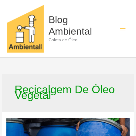
Ir
para
o
Blog
conteúdo
Men
Ambiental
princ
Coleta de Óleo
Recicalgem De Óleo
Vegetal