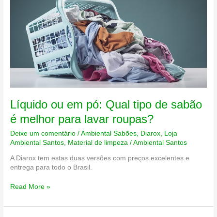
Líquido ou em pó: Qual tipo de sabão
é melhor para lavar roupas?
Deixe um comentário
/
Ambiental Sabões
,
Diarox
,
Loja
Ambiental Santos
,
Material de limpeza
/
Ambiental Santos
A Diarox tem estas duas versões com preços excelentes e
entrega para todo o Brasil.
Líquido
Read More »
ou
em
pó: