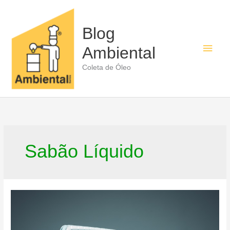
Ir
para
o
Blog
conteúdo
Men
Ambiental
princ
Coleta de Óleo
Sabão Líquido