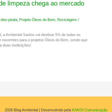
s de limpeza chega ao mercado
,
óleo pirata
,
Projeto Óleos do Bem
,
Reciclagem
/
al, a Ambiental Santos vai destinar 5% de todas as
de novembro para o projetos Óleos do Bem, sendo que
 duas instituições!
2026
Blog Ambiental
| Desenvolvido pela
KAKOI Comunicação