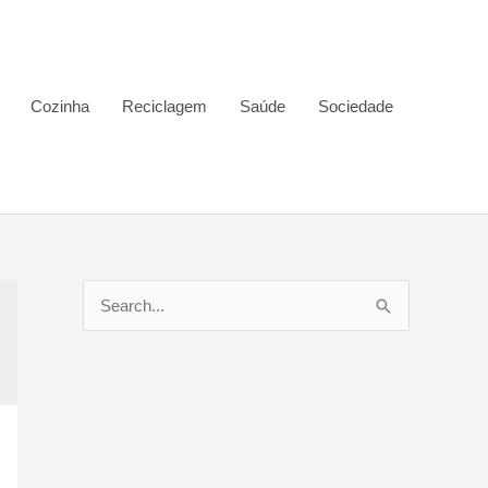
Cozinha
Reciclagem
Saúde
Sociedade
P
e
s
q
u
i