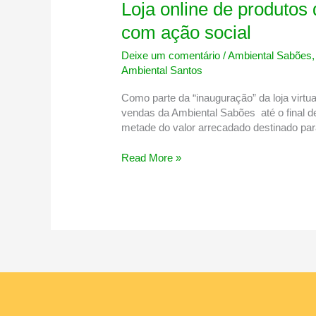
Loja online de produto
com ação social
Deixe um comentário
/
Ambiental Sabões
Ambiental Santos
Como parte da “inauguração” da loja virtu
vendas da Ambiental Sabões até o final 
metade do valor arrecadado destinado para
Loja
Read More »
online
de
produtos
de
limpeza
chega
ao
mercado
com
ação