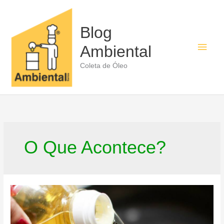
Ir
para
o
Blog
conteúdo
Men
Ambiental
princ
Coleta de Óleo
O Que Acontece?