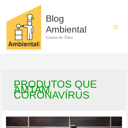
Ir
para
o
Blog
conteúdo
Men
Ambiental
princ
Coleta de Óleo
PRODUTOS QUE
AMTAM
CORONAVÍRUS