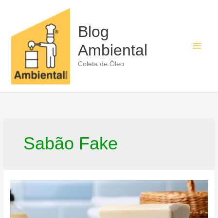
Ir
para
o
Blog
conteúdo
Men
Ambiental
princ
Coleta de Óleo
Sabão Fake