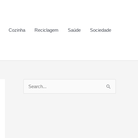
Cozinha
Reciclagem
Saúde
Sociedade
P
e
s
q
u
i