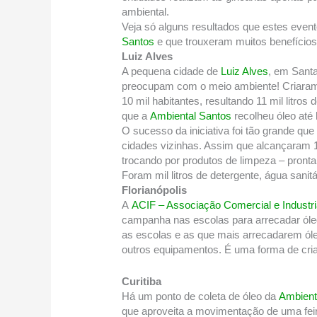
ambiental.
Veja só alguns resultados que estes even
Santos
e que trouxeram muitos benefícios 
Luiz Alves
A pequena cidade de
Luiz Alves
, em Sant
preocupam com o meio ambiente! Criaram 
10 mil habitantes, resultando 11 mil litros
que a
Ambiental Santos
recolheu óleo até 
O sucesso da iniciativa foi tão grande que 
cidades vizinhas. Assim que alcançaram 11 
trocando por produtos de limpeza – pront
Foram mil litros de detergente, água sanitá
Florianópolis
A
ACIF – Associação Comercial e Industria
campanha nas escolas para arrecadar óleo
as escolas e as que mais arrecadarem ól
outros equipamentos. É uma forma de cria
Curitiba
Há um ponto de coleta de óleo da
Ambient
que aproveita a movimentação de uma feira