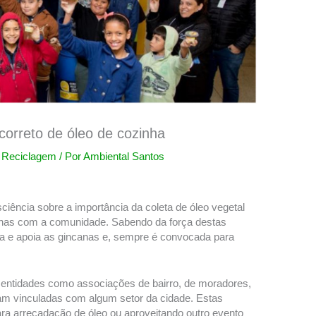
correto de óleo de cozinha
,
Reciclagem
/ Por
Ambiental Santos
iência sobre a importância da coleta de óleo vegetal
anas com a comunidade. Sabendo da força destas
va e apoia as gincanas e, sempre é convocada para
entidades como associações de bairro, de moradores,
jam vinculadas com algum setor da cidade. Estas
ra arrecadação de óleo ou aproveitando outro evento