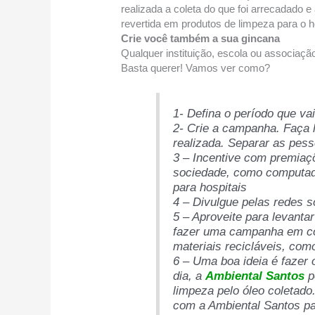
realizada a coleta do que foi arrecadado e
revertida em produtos de limpeza para o h
Crie você também a sua gincana
Qualquer instituição, escola ou associação
Basta querer! Vamos ver como?
1- Defina o período que va
2- Crie a campanha. Faça l
realizada. Separar as pes
3 – Incentive com premiaç
sociedade, como computad
para hospitais
4 – Divulgue pelas redes s
5 – Aproveite para levanta
fazer uma campanha em con
materiais recicláveis, com
6 – Uma boa ideia é fazer
dia, a
Ambiental Santos
p
limpeza pelo óleo coletado
com a Ambiental Santos pa