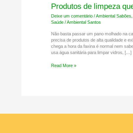
Produtos de limpeza que
Deixe um comentário
/
Ambiental Sabões
Saúde
/
Ambiental Santos
Não basta passar um pano molhado na casa
precisa de produtos de alta qualidade e 
chega a hora da faxina é normal nem sabe
usa água sanitária para limpar vidros, […]
Produtos
Read More »
de
limpeza
que
você
precisa
ter
na
sua
casa