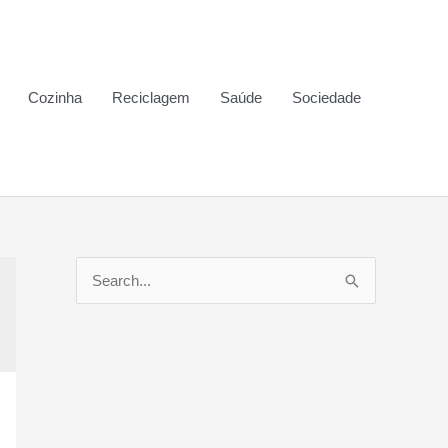
Cozinha
Reciclagem
Saúde
Sociedade
P
e
s
q
u
i