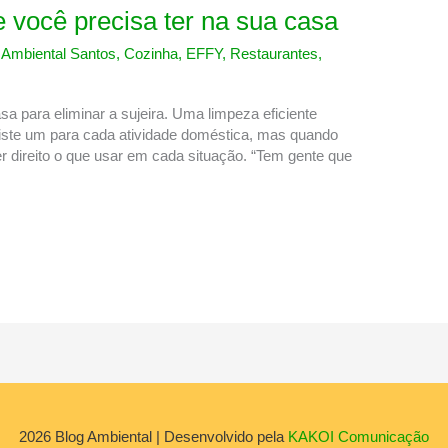
 você precisa ter na sua casa
,
Ambiental Santos
,
Cozinha
,
EFFY
,
Restaurantes
,
 para eliminar a sujeira. Uma limpeza eficiente
existe um para cada atividade doméstica, mas quando
r direito o que usar em cada situação. “Tem gente que
2026
Blog Ambiental
| Desenvolvido pela
KAKOI Comunicação