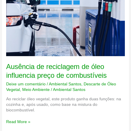
Ausência de reciclagem de óleo
influencia preço de combustíveis
Deixe um comentário
/
Ambiental Santos
,
Descarte de Óleo
Vegetal
,
Meio Ambiente
/
Ambiental Santos
Ao reciclar óleo vegetal, este produto ganha duas funções: na
cozinha e, após usado, como base na mistura do
biocombustível.
Ausência
Read More »
de