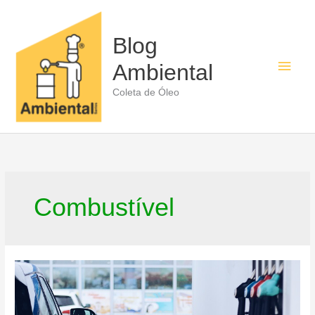
Ir
para
o
Blog
conteúdo
Men
Ambiental
princ
Coleta de Óleo
Combustível