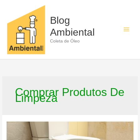
Ir
para
o
Blog
conteúdo
Men
Ambiental
princ
Coleta de Óleo
Comprar Produtos De
Limpeza