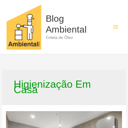
Ir
para
o
Blog
conteúdo
Men
Ambiental
princ
Coleta de Óleo
Higienização Em
Casa