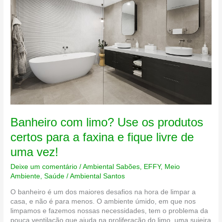
Banheiro com limo? Use os produtos
certos para a faxina e fique livre de
uma vez!
Deixe um comentário
/
Ambiental Sabões
,
EFFY
,
Meio
Ambiente
,
Saúde
/
Ambiental Santos
O banheiro é um dos maiores desafios na hora de limpar a
casa, e não é para menos. O ambiente úmido, em que nos
limpamos e fazemos nossas necessidades, tem o problema da
pouca ventilação que ajuda na proliferação do limo, uma sujeira