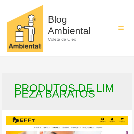
Ir
para
o
Blog
conteúdo
Men
Ambiental
princ
Coleta de Óleo
PRODUTOS DE LIM
PEZA BARATOS