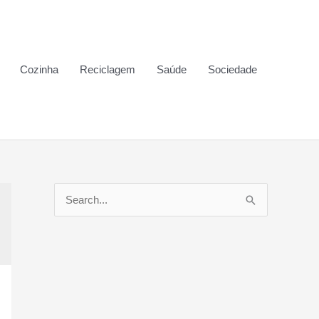
Cozinha
Reciclagem
Saúde
Sociedade
P
e
s
q
u
i