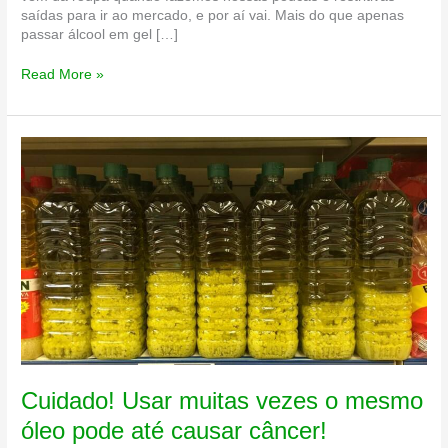
saídas para ir ao mercado, e por aí vai. Mais do que apenas
passar álcool em gel […]
Ambiental
Read More »
Santos
lança
loja
virtual
e
ajuda
você
a
combater
o
coronavírus
dentro
de
casa
Cuidado! Usar muitas vezes o mesmo
óleo pode até causar câncer!