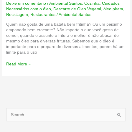
Deixe um comentário
/
Ambiental Santos
,
Cozinha
,
Cuidados
Necessários com o óleo
,
Descarte de Óleo Vegetal
,
óleo pirata
,
Reciclagem
,
Restaurantes
/
Ambiental Santos
Quem não gosta de uma batata bem fritinha? Ou um peixinho
empanado bem crocante? Não importa o que você gosta de
comer, quando o assunto é fritura o melhor é não abusar do
mesmo óleo para diversas frituras. Sabemos que o óleo é
importante para o preparo de diversos alimentos, porém há um
limite para o uso
Cuidado!
Read More »
Usar
muitas
vezes
o
mesmo
óleo
pode
até
P
causar
câncer!
e
s