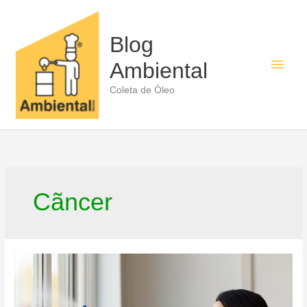
Ir
para
o
Blog
conteúdo
Men
Ambiental
princ
Coleta de Óleo
Cãncer