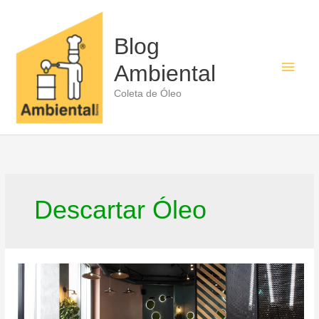
Ir
para
o
Blog
conteúdo
Men
Ambiental
princ
Coleta de Óleo
Descartar Óleo