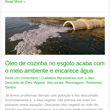
Não
Read More »
reciclar
óleo
usado
pode
gerar
multas
e
até
fechar
negócios
Óleo de cozinha no esgoto acaba com
o meio ambiente e encarece água
Deixe um comentário
/
Cuidados Necessários com o óleo
,
Descarte de Óleo Vegetal
,
óleo pirata
,
Reciclagem
/
Ambiental
Santos
Já temos problemas demais com poluição e lixo descartado
incorretamente e, o óleo vegetal, não precisa ser mais um
poluente nesta equação. Descartar óleo vegetal na rede de
esgoto, ou direto na natureza, é o pior que pode acontecer em