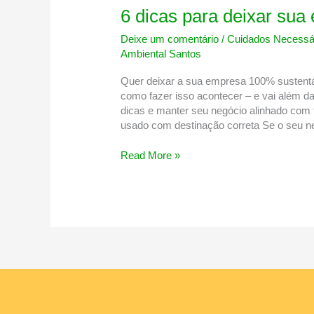
6 dicas para deixar su
Deixe um comentário
/
Cuidados Necessár
Ambiental Santos
Quer deixar a sua empresa 100% sustent
como fazer isso acontecer – e vai além da
dicas e manter seu negócio alinhado com 
usado com destinação correta Se o seu n
6
Read More »
dicas
para
deixar
sua
empresa
100%
sustentável