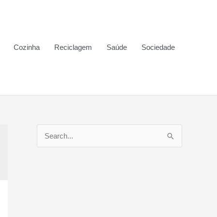
Cozinha
Reciclagem
Saúde
Sociedade
P
e
s
q
u
i