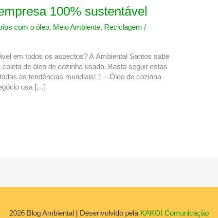
a empresa 100% sustentável
ios com o óleo
,
Meio Ambiente
,
Reciclagem
/
ável em todos os aspectos? A Ambiental Santos sabe
 coleta de óleo de cozinha usado. Basta seguir estas
todas as tendências mundiais! 1 – Óleo de cozinha
egócio usa […]
2026
Blog Ambiental
| Desenvolvido pela
KAKOI Comunicação