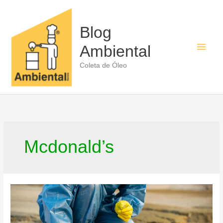
Ir
para
o
Blog
conteúdo
Men
Ambiental
princ
Coleta de Óleo
Mcdonald’s