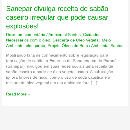
Sanepar divulga receita de sabão
caseiro irregular que pode causar
explosões!
Deixe um comentário
/
Ambiental Santos
,
Cuidados
Necessários com o óleo
,
Descarte de Óleo Vegetal
,
Meio
Ambiente
,
óleo pirata
,
Projeto Óleos do Bem
/
Ambiental Santos
Mostrando falta de conhecimento sobre legislação para
fabricação de sabão, a Empresa de Saneamento do Paraná
(Sanepar) divulgou em suas redes sociais uma receita de
sabão caseiro a partir de óleo vegetal usado. A publicação
ignora fatores de risco, como o uso de soda cáustica e a
mistura de óleo vegetal em um ambiente fora […]
Sanepar
Read More »
divulga
receita
de
sabão
caseiro
irregular