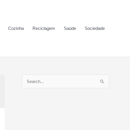
Cozinha
Reciclagem
Saúde
Sociedade
P
e
s
q
u
i