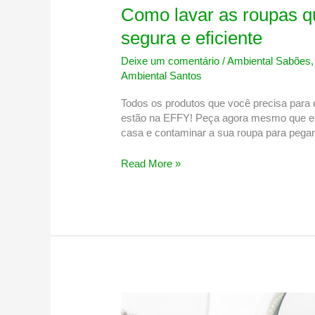
Como lavar as roupas q
segura e eficiente
Deixe um comentário
/
Ambiental Sabões
Ambiental Santos
Todos os produtos que você precisa para 
estão na EFFY! Peça agora mesmo que en
casa e contaminar a sua roupa para pegar
Como
Read More »
lavar
as
roupas
que
chegam
da
rua
de
forma
segura