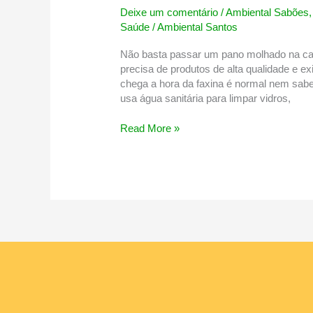
Deixe um comentário
/
Ambiental Sabões
Saúde
/
Ambiental Santos
Não basta passar um pano molhado na casa
precisa de produtos de alta qualidade e 
chega a hora da faxina é normal nem sabe
usa água sanitária para limpar vidros,
Produtos
Read More »
de
limpeza
que
você
precisa
ter
na
sua
casa