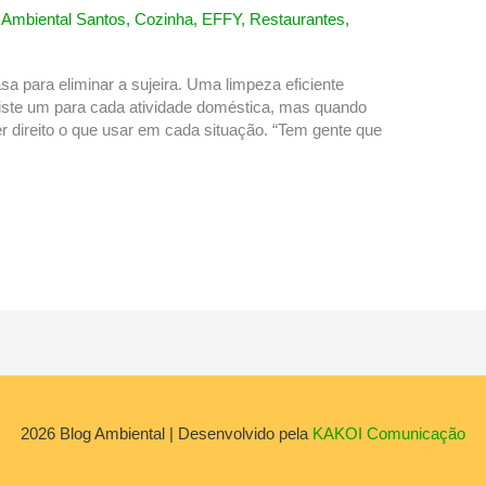
,
Ambiental Santos
,
Cozinha
,
EFFY
,
Restaurantes
,
 para eliminar a sujeira. Uma limpeza eficiente
existe um para cada atividade doméstica, mas quando
r direito o que usar em cada situação. “Tem gente que
2026
Blog Ambiental
| Desenvolvido pela
KAKOI Comunicação