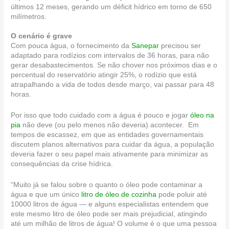
últimos 12 meses, gerando um déficit hídrico em torno de 650
milímetros.
O cenário é grave
Com pouca água, o fornecimento da
Sanepar
precisou ser
adaptado para rodízios com intervalos de 36 horas, para não
gerar desabastecimentos. Se não chover nos próximos dias e o
percentual do reservatório atingir 25%, o rodízio que está
atrapalhando a vida de todos desde março, vai passar para 48
horas.
Por isso que todo cuidado com a água é pouco e jogar
óleo na
pia
não deve (ou pelo menos não deveria) acontecer. Em
tempos de escassez, em que as entidades governamentais
discutem planos alternativos para cuidar da água, a população
deveria fazer o seu papel mais ativamente para minimizar as
consequências da crise hídrica.
“Muito já se falou sobre o quanto o óleo pode contaminar a
água e que u
m único
litro de óleo de cozinha
pode poluir até
10000 litros de água — e alguns especialistas entendem que
este mesmo litro de óleo pode ser mais prejudicial, atingindo
até um milhão de litros de água! O volume é o que uma pessoa