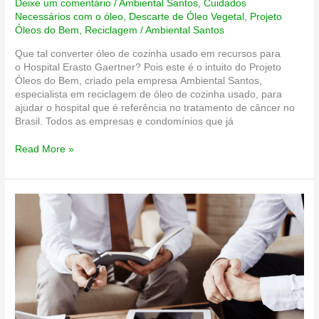
Deixe um comentário
/
Ambiental Santos
,
Cuidados
Necessários com o óleo
,
Descarte de Óleo Vegetal
,
Projeto
Óleos do Bem
,
Reciclagem
/
Ambiental Santos
Que tal converter óleo de cozinha usado em recursos para
o Hospital Erasto Gaertner? Pois este é o intuito do Projeto
Óleos do Bem, criado pela empresa Ambiental Santos,
especialista em reciclagem de óleo de cozinha usado, para
ajudar o hospital que é referência no tratamento de câncer no
Brasil. Todos as empresas e condomínios que já
Projeto
Read More »
Óleos
do
Bem
arrecada
recursos
para
Hospital
Erasto
Gaertner