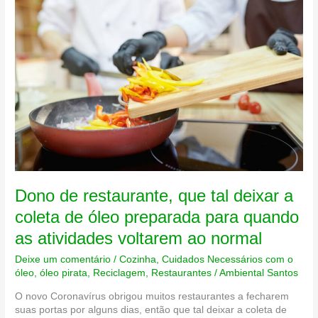
higiene
uma
arma
da
sua
cozinha
contra
o
Coronavírus
Dono de restaurante, que tal deixar a
coleta de óleo preparada para quando
as atividades voltarem ao normal
Deixe um comentário
/
Cozinha
,
Cuidados Necessários com o
óleo
,
óleo pirata
,
Reciclagem
,
Restaurantes
/
Ambiental Santos
O novo Coronavírus obrigou muitos restaurantes a fecharem
suas portas por alguns dias, então que tal deixar a coleta de