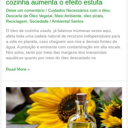
cozinha aumenta o efeito estufa
Deixe um comentário
/
Cuidados Necessários com o óleo
,
Descarte de Óleo Vegetal
,
Meio Ambiente
,
óleo pirata
,
Reciclagem
,
Sociedade
/
Ambiental Santos
O óleo de cozinha usado, já falamos inúmeras vezes aqui,
afeta toda uma cadeia natural de recursos indispensáveis para
a vida no planeta, caso cheguem aos rios e demais fontes de
água. A poluição é eminente com contaminação em alta escala.
Nos solos, tanto por meio das margens dos mananciais
aquáticos quanto por meio do óleo descartado no
Poluição
Read More »
provocada
pelo
óleo
de
cozinha
aumenta
o
efeito
estufa