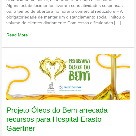
Alguns estabelecimentos tiveram suas atividades suspensas
ou, o tempo de abertura no horário comercial reduzido e – A
obrigatoriedade de manter um distanciamento social limitou o
volume de clientes diariamente Com essas dificuldades […]
O
Read More »
que
fazer
com
o
óleo
de
cozinha
vencido
no
seu
negócio?
Projeto Óleos do Bem arrecada
recursos para Hospital Erasto
Gaertner