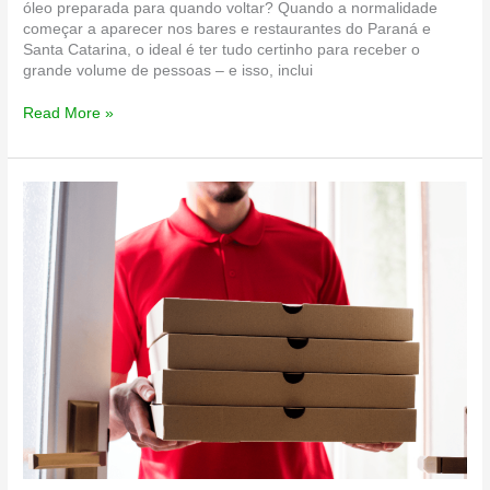
óleo preparada para quando voltar? Quando a normalidade
começar a aparecer nos bares e restaurantes do Paraná e
Santa Catarina, o ideal é ter tudo certinho para receber o
grande volume de pessoas – e isso, inclui
Dono
Read More »
de
restaurante,
que
tal
deixar
a
coleta
de
óleo
preparada
para
quando
as
atividades
voltarem
ao
normal