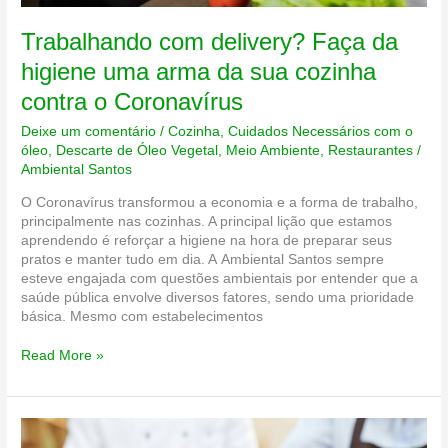
Trabalhando com delivery? Faça da
higiene uma arma da sua cozinha
contra o Coronavírus
Deixe um comentário
/
Cozinha
,
Cuidados Necessários com o
óleo
,
Descarte de Óleo Vegetal
,
Meio Ambiente
,
Restaurantes
/
Ambiental Santos
O Coronavírus transformou a economia e a forma de trabalho,
principalmente nas cozinhas. A principal lição que estamos
aprendendo é reforçar a higiene na hora de preparar seus
pratos e manter tudo em dia. A Ambiental Santos sempre
esteve engajada com questões ambientais por entender que a
saúde pública envolve diversos fatores, sendo uma prioridade
básica. Mesmo com estabelecimentos
Trabalhando
Read More »
com
delivery?
Faça
da