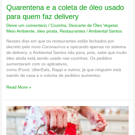
Quarentena e a coleta de óleo usado
para quem faz delivery
Deixe um comentário
/
Cozinha
,
Descarte de Óleo Vegetal
,
Meio Ambiente
,
óleo pirata
,
Restaurantes
/
Ambiental Santos
Nesses dias em que os restaurantes estão fechados por
decreto pelo novo Coronavírus e operando apenas no sistema
de delivery, a Ambiental Santos não para, pois, sabe que muito
óleo ainda está sendo usado nas cozinhas. Os pedidos
aumentaram com os aplicativos,
como IFood, UberEats, Rappi e outros, já que ninguém está
saindo de casa e o volume de pedidos aumentou
Quarentena
Read More »
e
a
coleta
de
óleo
usado
para
quem