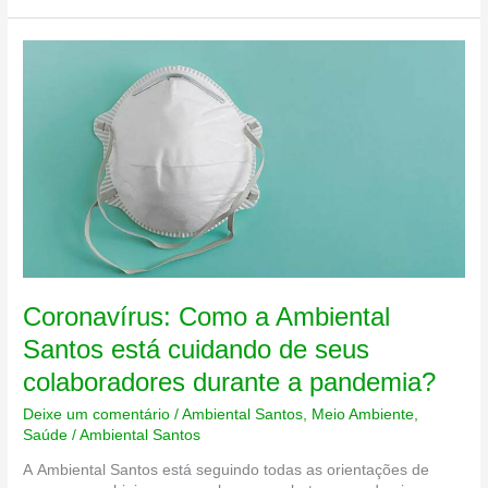
importância
de
uma
parceria
entre
seu
negócio
e
uma
agência?
Coronavírus: Como a Ambiental
Santos está cuidando de seus
colaboradores durante a pandemia?
Deixe um comentário
/
Ambiental Santos
,
Meio Ambiente
,
Saúde
/
Ambiental Santos
A Ambiental Santos está seguindo todas as orientações de