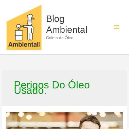
Ir
para
o
Blog
conteúdo
Men
Ambiental
princ
Coleta de Óleo
Perigos Do Óleo
Usado.