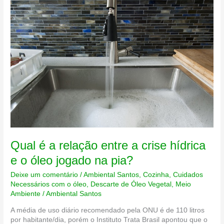
Qual é a relação entre a crise hídrica
e o óleo jogado na pia?
Deixe um comentário
/
Ambiental Santos
,
Cozinha
,
Cuidados
Necessários com o óleo
,
Descarte de Óleo Vegetal
,
Meio
Ambiente
/
Ambiental Santos
A média de uso diário recomendado pela ONU é de 110 litros
por habitante/dia, porém o Instituto Trata Brasil apontou que o