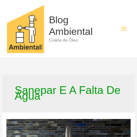
Ir
para
o
Blog
conteúdo
Men
Ambiental
princ
Coleta de Óleo
Sanepar E A Falta De
Água