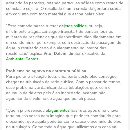
aderindo às paredes, retendo partículas sólidas como restos de
comidas e sujeira. O resultado é uma crosta de gordura sólida
em conjunto com todo material que escoa pelas pias:
“Essa camada passa a reter
dejetos sólidos
, ou seja,
dificilmente a água consegue transitar! Se pensarmos nas
milhares de residências que desperdiçam óleo diariamente em
um condomínio, por exemplo, com obstrução da passagem de
água, o resultado certo é o alagamento no interior das
residências” explica
Vitor Dalcin
, diretor-executivo da
Ambiental Santos.
Problema se agrava na estrutura pública
Para piorar a situação toda, uma parte deste óleo consegue
chegar na tubulação da rede pública. Com o passar do tempo,
esse problema vai danificando as tubulações que, com o
acúmulo de dejetos pelo óleo incrustado, acabam não
aguentando o volume de água que por ali passa;
“Quem já presenciou
alagamentos
nas ruas após uma chuva
forte muitas vezes nem imagina que pode ter contribuído para
o ocorrido, que aquilo pode ter como causa o acúmulo de óleo
na tubulação. Como toda a água que utilizamos em casa vai