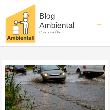
Ir
para
o
Blog
conteúdo
Men
Ambiental
princ
Coleta de Óleo