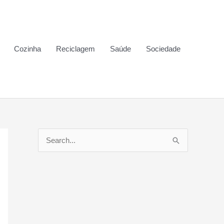
Cozinha
Reciclagem
Saúde
Sociedade
P
e
s
q
u
i