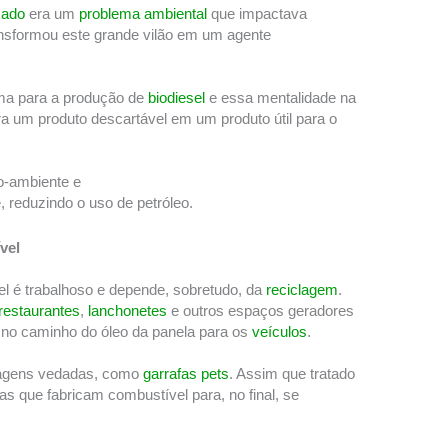
sado
era um
problema ambiental
que impactava
nsformou este grande vilão em um agente
ima para a produção de
biodiesel
e essa mentalidade na
a um produto descartável em um produto útil para o
o-ambiente e
 reduzindo o uso de petróleo.
vel
sel é trabalhoso e depende, sobretudo, da
reciclagem
.
restaurantes
,
lanchonetes
e outros espaços geradores
 no caminho do óleo da panela para os
veículos
.
lagens vedadas, como
garrafas pets
. Assim que tratado
as que fabricam combustível para, no final, se