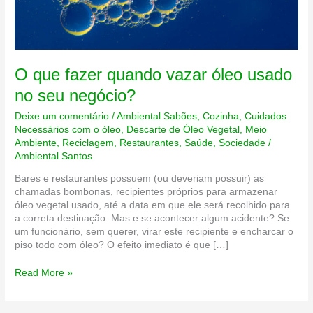
O que fazer quando vazar óleo usado
no seu negócio?
Deixe um comentário
/
Ambiental Sabões
,
Cozinha
,
Cuidados
Necessários com o óleo
,
Descarte de Óleo Vegetal
,
Meio
Ambiente
,
Reciclagem
,
Restaurantes
,
Saúde
,
Sociedade
/
Ambiental Santos
Bares e restaurantes possuem (ou deveriam possuir) as
chamadas bombonas, recipientes próprios para armazenar
óleo vegetal usado, até a data em que ele será recolhido para
a correta destinação. Mas e se acontecer algum acidente? Se
um funcionário, sem querer, virar este recipiente e encharcar o
piso todo com óleo? O efeito imediato é que […]
O
Read More »
que
fazer
quando