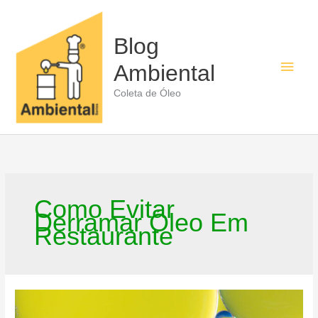
Ir
para
o
Blog
conteúdo
Men
Ambiental
princ
Coleta de Óleo
Como Evitar
Derramar Óleo Em
Restaurante