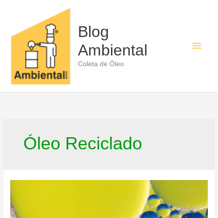
Ir
para
o
Blog
conteúdo
Men
Ambiental
princ
Coleta de Óleo
Óleo Reciclado