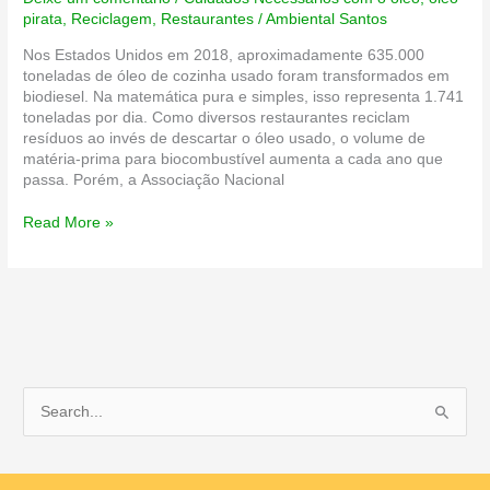
pirata
,
Reciclagem
,
Restaurantes
/
Ambiental Santos
Nos Estados Unidos em 2018, aproximadamente 635.000
toneladas de óleo de cozinha usado foram transformados em
biodiesel. Na matemática pura e simples, isso representa 1.741
toneladas por dia. Como diversos restaurantes reciclam
resíduos ao invés de descartar o óleo usado, o volume de
matéria-prima para biocombustível aumenta a cada ano que
passa. Porém, a Associação Nacional
Cuidado:
Read More »
óleo
usado
é
alvo
de
quadrilhas!
P
e
s
q