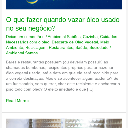
O que fazer quando vazar óleo usado
no seu negócio?
Deixe um comentário
/
Ambiental Sabões
,
Cozinha
,
Cuidados
Necessários com o óleo
,
Descarte de Óleo Vegetal
,
Meio
Ambiente
,
Reciclagem
,
Restaurantes
,
Saúde
,
Sociedade
/
Ambiental Santos
Bares e restaurantes possuem (ou deveriam possuir) as
chamadas bombonas, recipientes próprios para armazenar
óleo vegetal usado, até a data em que ele será recolhido para
a correta destinação. Mas e se acontecer algum acidente? Se
um funcionário, sem querer, virar este recipiente e encharcar o
piso todo com óleo? O efeito imediato é que […]
O
Read More »
que
fazer
quando
vazar
óleo