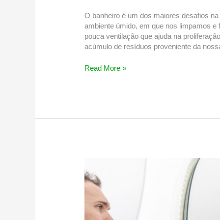
O banheiro é um dos maiores desafios na 
ambiente úmido, em que nos limpamos e 
pouca ventilação que ajuda na proliferaçã
acúmulo de resíduos proveniente da noss
Banheiro
Read More »
com
limo?
Use
os
produtos
certos
para
a
faxina
e
fique
livre
de
uma