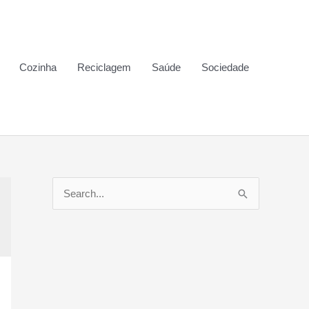
Cozinha
Reciclagem
Saúde
Sociedade
P
e
s
q
u
i