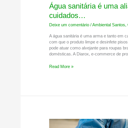
Água sanitária é uma al
cuidados…
Deixe um comentário
/
Ambiental Santos
,
A água sanitária é uma arma e tanto em c
com que o produto limpe e desinfete pisos
pode atuar como alvejante para roupas br
domésticas. A Diarox, e-commerce de pro
Água
Read More »
sanitária
é
uma
aliada,
mas
precisa
ter
cuidados…