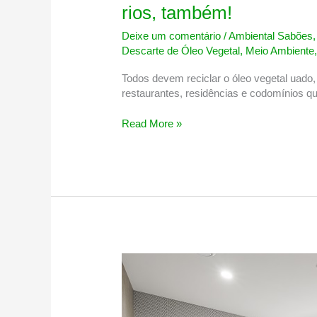
rios, também!
Deixe um comentário
/
Ambiental Sabões
Descarte de Óleo Vegetal
,
Meio Ambiente
Todos devem reciclar o óleo vegetal uado
restaurantes, residências e codomínios 
O
Read More »
óleo
usado
é
sua
responsabilidade,
a
poluição
dos
rios,
também!